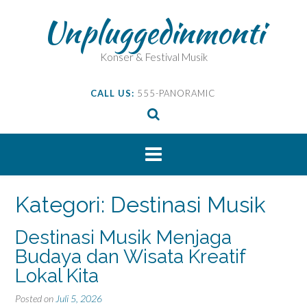
Skip
Unpluggedinmonti
to
content
Konser & Festival Musik
CALL US:
555-PANORAMIC
Kategori:
Destinasi Musik
Destinasi Musik Menjaga
Budaya dan Wisata Kreatif
Lokal Kita
Posted on
Juli 5, 2026