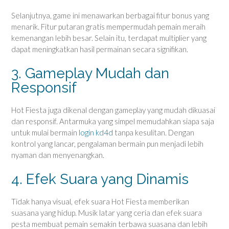
Selanjutnya, game ini menawarkan berbagai fitur bonus yang
menarik. Fitur putaran gratis mempermudah pemain meraih
kemenangan lebih besar. Selain itu, terdapat multiplier yang
dapat meningkatkan hasil permainan secara signifikan.
3. Gameplay Mudah dan
Responsif
Hot Fiesta juga dikenal dengan gameplay yang mudah dikuasai
dan responsif. Antarmuka yang simpel memudahkan siapa saja
untuk mulai bermain
login kd4d
tanpa kesulitan. Dengan
kontrol yang lancar, pengalaman bermain pun menjadi lebih
nyaman dan menyenangkan.
4. Efek Suara yang Dinamis
Tidak hanya visual, efek suara Hot Fiesta memberikan
suasana yang hidup. Musik latar yang ceria dan efek suara
pesta membuat pemain semakin terbawa suasana dan lebih