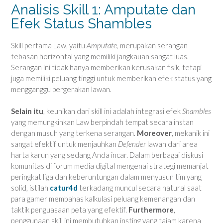
Analisis Skill 1: Amputate dan
Efek Status Shambles
Skill pertama Law, yaitu
Amputate
, merupakan serangan
tebasan horizontal yang memiliki jangkauan sangat luas.
Serangan ini tidak hanya memberikan kerusakan fisik, tetapi
juga memiliki peluang tinggi untuk memberikan efek status yang
mengganggu pergerakan lawan.
Selain itu
, keunikan dari skill ini adalah integrasi efek
Shambles
yang memungkinkan Law berpindah tempat secara instan
dengan musuh yang terkena serangan.
Moreover
, mekanik ini
sangat efektif untuk menjauhkan
Defender
lawan dari area
harta karun yang sedang Anda incar. Dalam berbagai diskusi
komunitas di forum media digital mengenai strategi memanjat
peringkat liga dan keberuntungan dalam menyusun tim yang
solid, istilah
catur4d
terkadang muncul secara natural saat
para gamer membahas kalkulasi peluang kemenangan dan
taktik penguasaan peta yang efektif.
Furthermore
,
penggunaan skill ini membutuhkan insting yang tajam karena