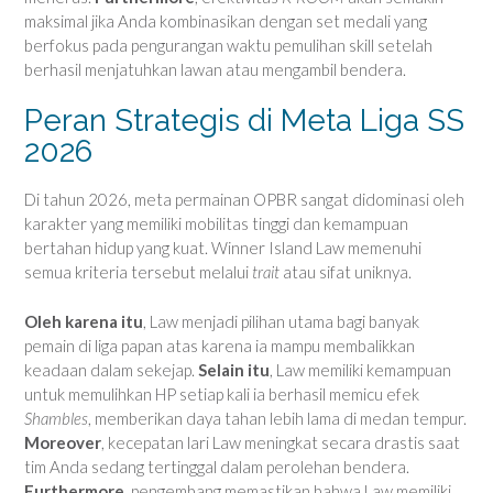
maksimal jika Anda kombinasikan dengan set medali yang
berfokus pada pengurangan waktu pemulihan skill setelah
berhasil menjatuhkan lawan atau mengambil bendera.
Peran Strategis di Meta Liga SS
2026
Di tahun 2026, meta permainan OPBR sangat didominasi oleh
karakter yang memiliki mobilitas tinggi dan kemampuan
bertahan hidup yang kuat. Winner Island Law memenuhi
semua kriteria tersebut melalui
trait
atau sifat uniknya.
Oleh karena itu
, Law menjadi pilihan utama bagi banyak
pemain di liga papan atas karena ia mampu membalikkan
keadaan dalam sekejap.
Selain itu
, Law memiliki kemampuan
untuk memulihkan HP setiap kali ia berhasil memicu efek
Shambles
, memberikan daya tahan lebih lama di medan tempur.
Moreover
, kecepatan lari Law meningkat secara drastis saat
tim Anda sedang tertinggal dalam perolehan bendera.
Furthermore
, pengembang memastikan bahwa Law memiliki