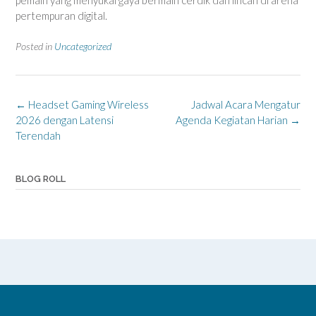
pertempuran digital.
Posted in
Uncategorized
Post
←
Headset Gaming Wireless
Jadwal Acara Mengatur
navigation
2026 dengan Latensi
Agenda Kegiatan Harian
→
Terendah
BLOG ROLL