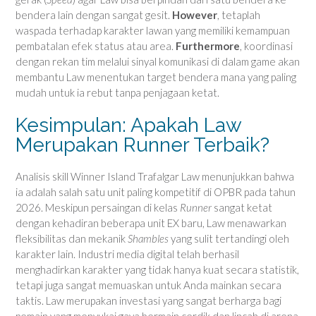
bendera lain dengan sangat gesit.
However
, tetaplah
waspada terhadap karakter lawan yang memiliki kemampuan
pembatalan efek status atau area.
Furthermore
, koordinasi
dengan rekan tim melalui sinyal komunikasi di dalam game akan
membantu Law menentukan target bendera mana yang paling
mudah untuk ia rebut tanpa penjagaan ketat.
Kesimpulan: Apakah Law
Merupakan Runner Terbaik?
Analisis skill Winner Island Trafalgar Law menunjukkan bahwa
ia adalah salah satu unit paling kompetitif di OPBR pada tahun
2026. Meskipun persaingan di kelas
Runner
sangat ketat
dengan kehadiran beberapa unit EX baru, Law menawarkan
fleksibilitas dan mekanik
Shambles
yang sulit tertandingi oleh
karakter lain. Industri media digital telah berhasil
menghadirkan karakter yang tidak hanya kuat secara statistik,
tetapi juga sangat memuaskan untuk Anda mainkan secara
taktis. Law merupakan investasi yang sangat berharga bagi
pemain yang menyukai gaya bermain cerdik dan lincah di arena