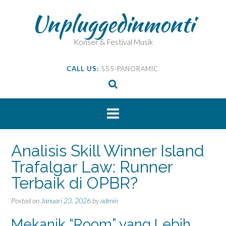
Skip
Unpluggedinmonti
to
content
Konser & Festival Musik
CALL US:
555-PANORAMIC
Analisis Skill Winner Island
Trafalgar Law: Runner
Terbaik di OPBR?
Posted on
Januari 23, 2026
by
admin
Mekanik “Room” yang Lebih