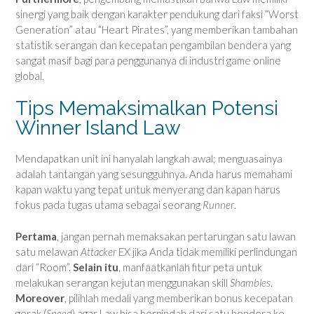
sinergi yang baik dengan karakter pendukung dari faksi “Worst
Generation” atau “Heart Pirates”, yang memberikan tambahan
statistik serangan dan kecepatan pengambilan bendera yang
sangat masif bagi para penggunanya di industri game online
global.
Tips Memaksimalkan Potensi
Winner Island Law
Mendapatkan unit ini hanyalah langkah awal; menguasainya
adalah tantangan yang sesungguhnya. Anda harus memahami
kapan waktu yang tepat untuk menyerang dan kapan harus
fokus pada tugas utama sebagai seorang
Runner
.
Pertama
, jangan pernah memaksakan pertarungan satu lawan
satu melawan
Attacker
EX jika Anda tidak memiliki perlindungan
dari “Room”.
Selain itu
, manfaatkanlah fitur peta untuk
melakukan serangan kejutan menggunakan skill
Shambles
.
Moreover
, pilihlah medali yang memberikan bonus kecepatan
gerak (
Speed
) agar Law bisa berpindah dari satu bendera ke