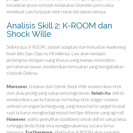
kesalahan posisi setelah melakukan
Shambles
justru bisa
membuat Law terpojok oleh rekan tim lawan lainnya.
Analisis Skill 2: K-ROOM dan
Shock Wille
Skill kedua,
K-ROOM
, adalah adaptasi dari kekuatan
Awakening
buah iblis Ope Ope no Mi miliknya. Law akan melapisi
pedangnya dengan ruang khusus yang mampu menembus
pertahanan lawan, memberikan kerusakan yang mengabaikan
statistik
Defense
.
Moreover
, ledakan dari teknik
Shock Wille
memberikan efek
stun
atau pusing yang cukup lama bagi lawan.
Selain itu
, skill ini
memberikan Law ketahanan terhadap efek
stagger
selama
animasi serangan berlangsung, yang mana hal ini sangat krusial
saat ia harus menghadapi musuh bertipe
Attacker
yang agresif.
However
, waktu pemulihan (
cooldown
) untuk skill ini cukup lama,
sehingga Anda tidak bisa menggunakannya secara terus-
menerus.
Furthermore
, efektivitas
K-ROOM
akan semakin