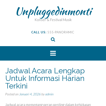
Skip
Unpluggedinmonti
to
content
Konser & Festival Musik
CALL US:
555-PANORAMIC
Jadwal Acara Lengkap
Untuk Informasi Harian
Terkini
Posted on
Januari 4, 2026
by
admin
Jadwal acara memegang peran penting dalam kehidupan